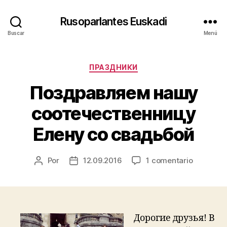
Rusoparlantes Euskadi
Buscar
Menú
Categorías
ПРАЗДНИКИ
Поздравляем нашу
соотечественницу
Елену со свадьбой
en
Por
12.09.2016
1 comentario
Autor
Fecha
Поздрав
de
de
нашу
la
la
соотече
entrada
entrada
Елену
со
Дорогие друзья! В
свадьбо