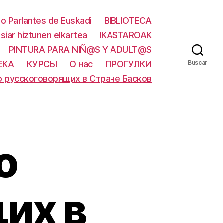
o Parlantes de Euskadi
BIBLIOTECA
usiar hiztunen elkartea
IKASTAROAK
PINTURA PARA NIÑ@S Y ADULT@S
ЕКА
КУРСЫ
О нас
ПРОГУЛКИ
Buscar
 русскоговорящих в Стране Басков
о
их в