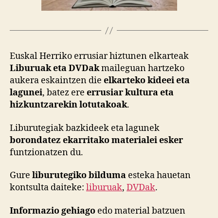
Euskal Herriko errusiar hiztunen elkarteak
Liburuak eta DVDak
maileguan hartzeko
aukera eskaintzen die
elkarteko kideei eta
lagunei
, batez ere
errusiar kultura eta
hizkuntzarekin lotutakoak
.
Liburutegiak bazkideek eta lagunek
borondatez ekarritako materialei esker
funtzionatzen du.
Gure
liburutegiko
bilduma
esteka hauetan
kontsulta daiteke:
liburuak
,
DVDak
.
Informazio gehiago
edo material batzuen