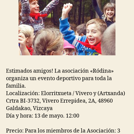
13
de
Mayo
Estimados amigos! La asociación «Ródina»
organiza un evento deportivo para toda la
familia.
Localización: Elorritxueta / Vivero y (Artxanda)
Crtra BI-3732, Vivero Errepidea, 2A, 48960
Galdakao, Vizcaya
Día y hora: 13 de mayo. 12:00
Precio: Para los miembros de la Asociación: 3