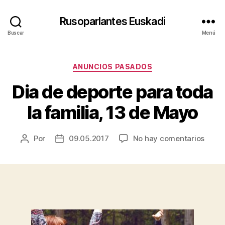
Rusoparlantes Euskadi
Buscar
Menú
Categorías
ANUNCIOS PASADOS
Dia de deporte para toda
la familia, 13 de Mayo
en
Por
09.05.2017
No hay comentarios
Autor
Fecha
Dia
de
de
de
la
la
depor
entrada
entrada
para
toda
la
famili