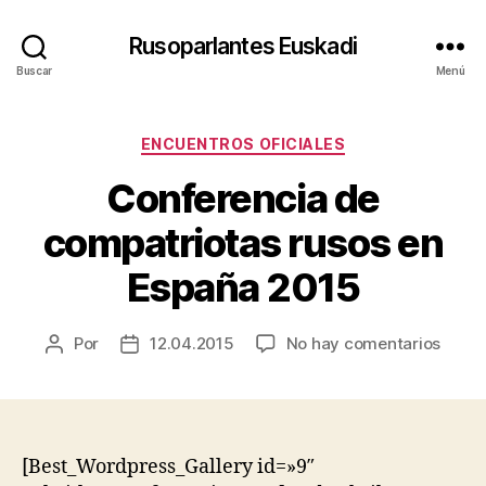
Rusoparlantes Euskadi
Buscar
Menú
Categorías
ENCUENTROS OFICIALES
Conferencia de
compatriotas rusos en
España 2015
en
Por
12.04.2015
No hay comentarios
Autor
Fecha
Confe
de
de
de
la
la
compa
entrada
entrada
rusos
en
[Best_Wordpress_Gallery id=»9″
Españ